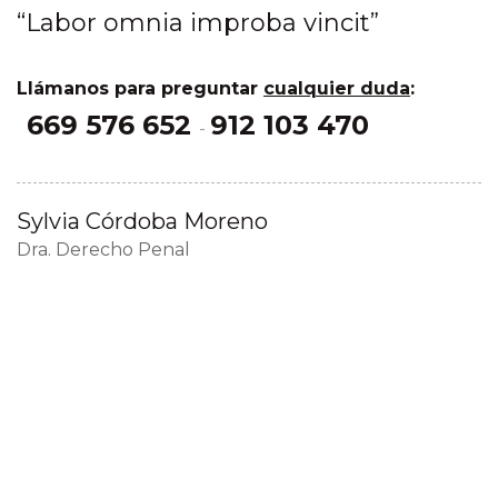
“Labor omnia improba vincit”
Llámanos para preguntar
cualquier duda
:
669 576 652
912 103 470
-
Sylvia Córdoba Moreno
Dra. Derecho Penal
Contacto
Contacta con nosotros a
través nuestros datos
postales o de nuestro
formulario de contacto